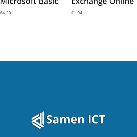
Microsoft Basic
Exchange Online
€
4.20
€
1.04