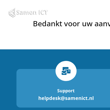
Bedankt voor uw aanvr

Support
helpdesk@samenict.nl