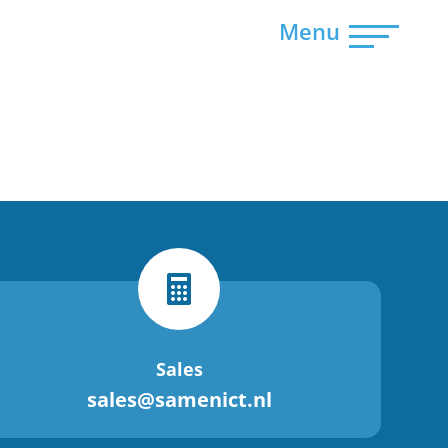
Menu

Sales
sales@samenict.nl