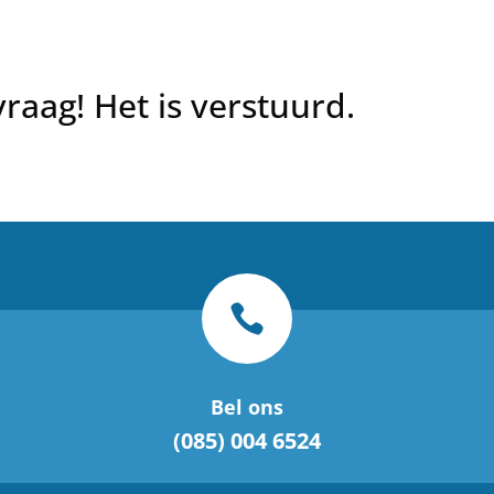
aag! Het is verstuurd.

Bel ons
(085) 004 6524