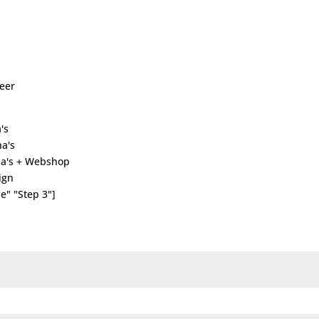
heer
's
a's
ina's + Webshop
ign
e" "Step 3"]