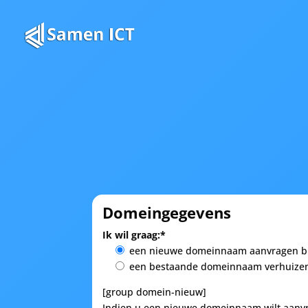
Domeingegevens
Ik wil graag:*
een nieuwe domeinnaam aanvragen bi
een bestaande domeinnaam verhuizen
[group domein-nieuw]
Indien u een nieuwe domeinnaam wilt aanvra