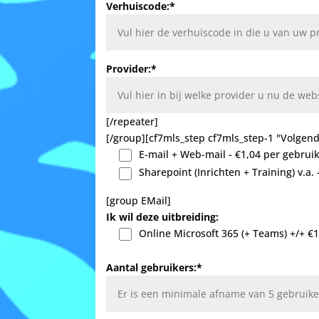
Verhuiscode:*
Provider:*
[/repeater]
[/group][cf7mls_step cf7mls_step-1 "Volgend
E-mail + Web-mail - €1,04 per gebrui
Sharepoint (Inrichten + Training) v.a. 
[group EMail]
Ik wil deze uitbreiding:
Online Microsoft 365 (+ Teams) +/+ €1
Aantal gebruikers:*