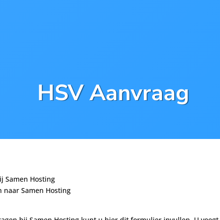
HSV Aanvraag
j Samen Hosting
 naar Samen Hosting
gen bij Samen Hosting kunt u hier dit formulier invullen. U voe